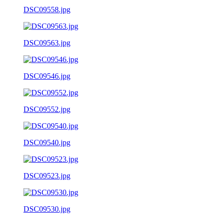
DSC09558.jpg
DSC09563.jpg
DSC09546.jpg
DSC09552.jpg
DSC09540.jpg
DSC09523.jpg
DSC09530.jpg