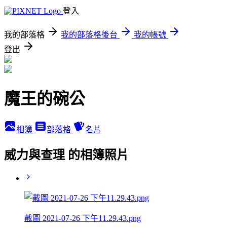
登入
我的部落格
我的部落格後台
我的帳號
登出
魔王的碗公
相簿
部落格
名片
威力與查理 的相簿照片
截圖 2021-07-26 下午11.29.43.png